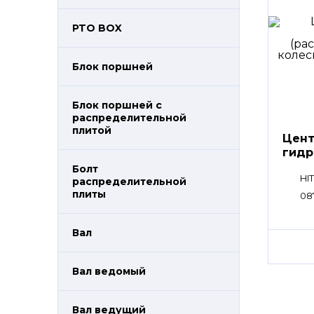
PTO BOX
Блок поршней
Блок поршней c
распределительной
плитой
Цент
гидр
(рас
Болт
HI
распределительной
плиты
08
Вал
Вал ведомый
Вал ведущий