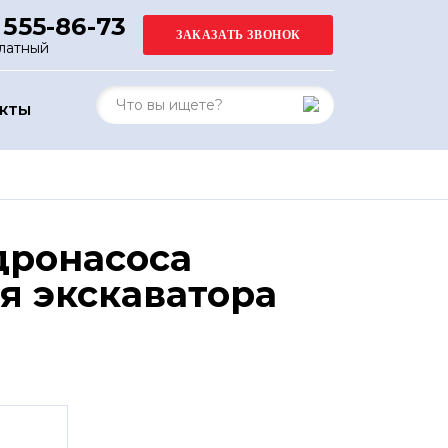
 555-86-73
латный
АКТЫ
дронасоса
я экскаватора