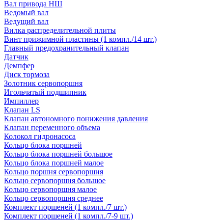
Вал привода НШ
Ведомый вал
Ведущий вал
Вилка распределительной плиты
Винт прижимной пластины (1 компл./14 шт.)
Главный предохранительный клапан
Датчик
Демпфер
Диск тормоза
Золотник сервопоршня
Игольчатый подшипник
Импиллер
Клапан LS
Клапан автономного понижения давления
Клапан переменного объема
Колокол гидронасоса
Кольцо блока поршней
Кольцо блока поршней большое
Кольцо блока поршней малое
Кольцо поршня сервопоршня
Кольцо сервопоршня большое
Кольцо сервопоршня малое
Кольцо сервопоршня среднее
Комплект поршеней (1 компл./7 шт.)
Комплект поршеней (1 компл./7-9 шт.)