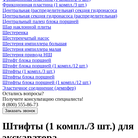
Фрикционная пластина (1 компл./3 шт.)
Центральная (распределительная) секция гидронасоса
Центральная секция гидронасоса (распределительная)
Центральный палец блока поршней
Шар наклонной плиты
Шестеренка
Шестеренчатый насос
Шестерня импиллера большая
Шестерня импиллера малая
Шестерня привода НШ
Штифт блока поршней
Штифт блока поршней (1 компл./12 шт.)
Штифты (1 компл./3 шт.)
Штифты блока поршней
Штифты блока поршней (1 компл./12 шт.)
Эластичное соединение (демпфер)
Остались вопросы?
Получите консультацию специалиста!
8 (800) 555-86-73
Штифты (1 компл./3 шт.) для
экскаватора