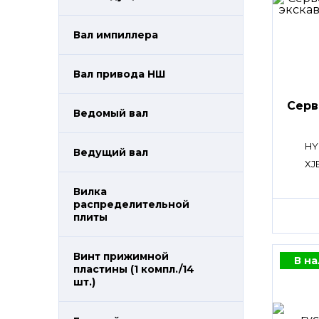
Вал импиллера
Вал привода НШ
Сер
Ведомый вал
HY
Ведущий вал
XJ
Вилка
распределительной
плиты
Винт прижимной
В н
пластины (1 компл./14
шт.)