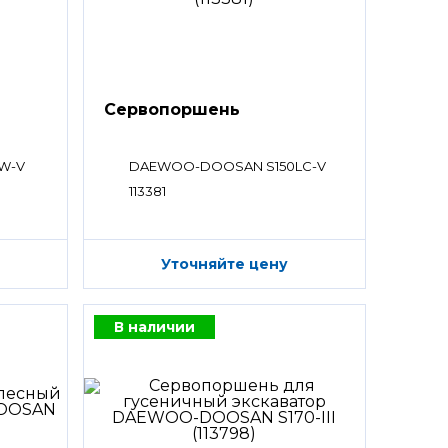
Сервопоршень
W-V
DAEWOO-DOOSAN S150LC-V
113381
Уточняйте цену
В наличии