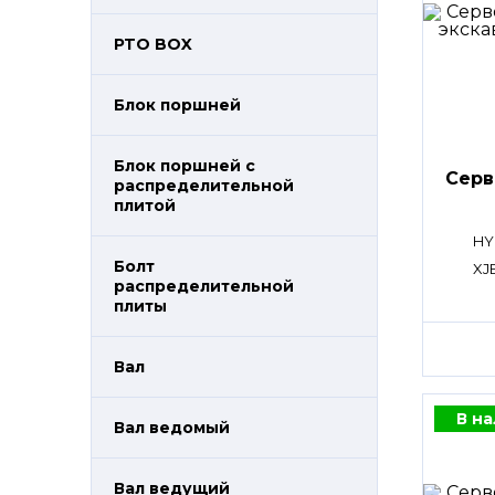
PTO BOX
Блок поршней
Блок поршней c
Сер
распределительной
плитой
HY
Болт
XJ
распределительной
плиты
Вал
В н
Вал ведомый
Вал ведущий