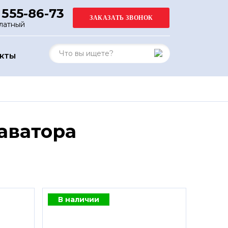
 555-86-73
латный
АКТЫ
аватора
В наличии