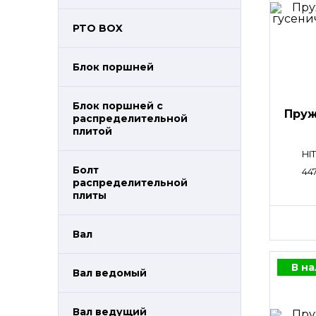
PTO BOX
Блок поршней
Блок поршней c
Пруж
распределительной
плитой
HI
Болт
44
распределительной
плиты
Вал
В н
Вал ведомый
Вал ведущий