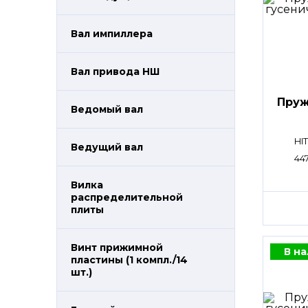
Вал импиллера
Вал привода НШ
Пруж
Ведомый вал
HI
Ведущий вал
44
Вилка
распределительной
плиты
Винт прижимной
В н
пластины (1 компл./14
шт.)