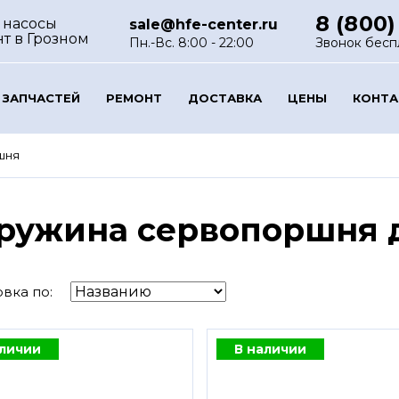
8 (800)
 насосы
sale@hfe-center.ru
нт
в Грозном
Пн.-Вс. 8:00 - 22:00
Звонок бесп
 ЗАПЧАСТЕЙ
РЕМОНТ
ДОСТАВКА
ЦЕНЫ
КОНТ
шня
ружина сервопоршня д
вка по:
аличии
В наличии