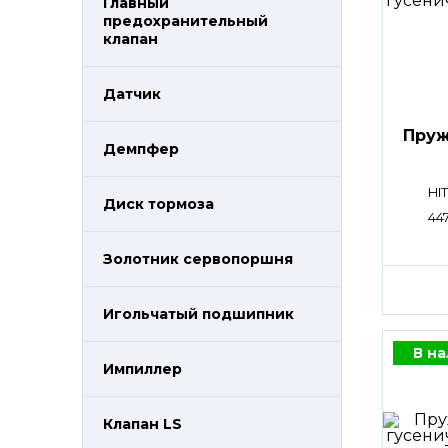
Главный
предохранительный
клапан
Датчик
Пруж
Демпфер
HI
Диск тормоза
44
Золотник сервопоршня
Игольчатый подшипник
В н
Импиллер
Клапан LS