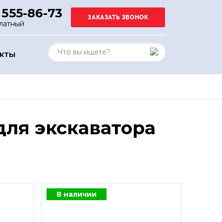
 555-86-73
латный
АКТЫ
ля экскаватора
В наличии