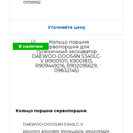
09156962
Уточняйте цену
В наличии
Кольцо поршня сервопоршня
DAEWOO-DOOSAN S340LC-V
K9001011, K9001815, R909449216, R902095629,