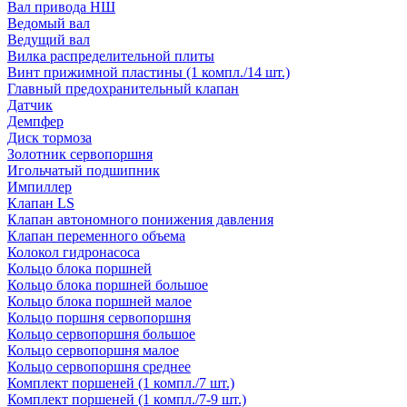
Вал привода НШ
Ведомый вал
Ведущий вал
Вилка распределительной плиты
Винт прижимной пластины (1 компл./14 шт.)
Главный предохранительный клапан
Датчик
Демпфер
Диск тормоза
Золотник сервопоршня
Игольчатый подшипник
Импиллер
Клапан LS
Клапан автономного понижения давления
Клапан переменного объема
Колокол гидронасоса
Кольцо блока поршней
Кольцо блока поршней большое
Кольцо блока поршней малое
Кольцо поршня сервопоршня
Кольцо сервопоршня большое
Кольцо сервопоршня малое
Кольцо сервопоршня среднее
Комплект поршеней (1 компл./7 шт.)
Комплект поршеней (1 компл./7-9 шт.)