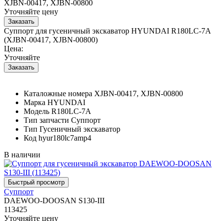
XJBN-00417, XJBN-00800
Уточняйте цену
Суппорт для гусеничный экскаватор HYUNDAI R180LC-7A
(XJBN-00417, XJBN-00800)
Цена:
Уточняйте
Каталожные номера
XJBN-00417, XJBN-00800
Марка
HYUNDAI
Модель
R180LC-7A
Тип запчасти
Суппорт
Тип
Гусеничный экскаватор
Код
hyur180lc7amp4
В наличии
Суппорт
DAEWOO-DOOSAN S130-III
113425
Уточняйте цену