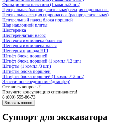
Фрикционная пластина (1 компл./3 шт.)
Центральная (распределительная) секция гидронасоса
Центральная секция гидронасоса (распределительная)
Центральный палец блока поршней
Шар наклонной плиты
Шестеренка
Шестеренчатый насос
Шестерня импиллера большая
Шестерня импиллера малая
Шестерня привода НШ
Штифт блока поршней
Штифт блока поршней (1 компл./12 шт.)
Штифты (1 компл./3 шт.)
Штифты блока поршней
Штифты блока поршней (1 компл./12 шт.)
Эластичное соединение (демпфер)
Остались вопросы?
Получите консультацию специалиста!
8 (800) 555-86-73
Суппорт для экскаватора