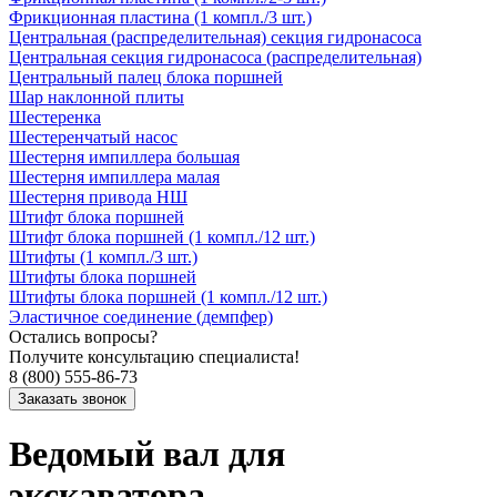
Фрикционная пластина (1 компл./3 шт.)
Центральная (распределительная) секция гидронасоса
Центральная секция гидронасоса (распределительная)
Центральный палец блока поршней
Шар наклонной плиты
Шестеренка
Шестеренчатый насос
Шестерня импиллера большая
Шестерня импиллера малая
Шестерня привода НШ
Штифт блока поршней
Штифт блока поршней (1 компл./12 шт.)
Штифты (1 компл./3 шт.)
Штифты блока поршней
Штифты блока поршней (1 компл./12 шт.)
Эластичное соединение (демпфер)
Остались вопросы?
Получите консультацию специалиста!
8 (800) 555-86-73
Ведомый вал для
экскаватора