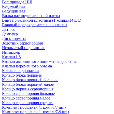
Вал привода НШ
Ведомый вал
Ведущий вал
Вилка распределительной плиты
Винт прижимной пластины (1 компл./14 шт.)
Главный предохранительный клапан
Датчик
Демпфер
Диск тормоза
Золотник сервопоршня
Игольчатый подшипник
Импиллер
Клапан LS
Клапан автономного понижения давления
Клапан переменного объема
Колокол гидронасоса
Кольцо блока поршней
Кольцо блока поршней большое
Кольцо блока поршней малое
Кольцо поршня сервопоршня
Кольцо сервопоршня большое
Кольцо сервопоршня малое
Кольцо сервопоршня среднее
Комплект поршеней (1 компл./7 шт.)
Комплект поршеней (1 компл./7-9 шт.)