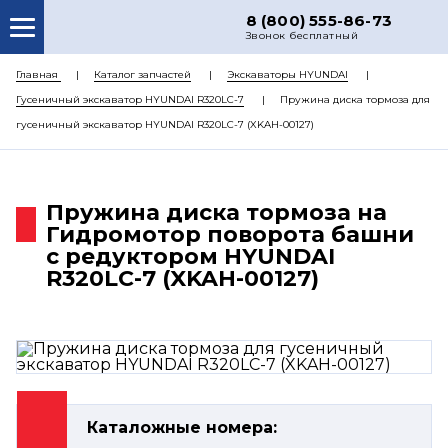
8 (800) 555-86-73
Звонок бесплатный
О НАС
Главная
Каталог запчастей
Экскаваторы HYUNDAI
Гусеничный экскаватор HYUNDAI R320LC-7
Пружина диска тормоза для
КАТАЛОГ ЗАПЧАСТЕЙ
гусеничный экскаватор HYUNDAI R320LC-7 (XKAH-00127)
РЕМОНТ
ДОСТАВКА
Пружина диска тормоза на
ЦЕНЫ
Гидромотор поворота башни
с редуктором HYUNDAI
КОНТАКТЫ
R320LC-7 (XKAH-00127)
Каталожные номера: