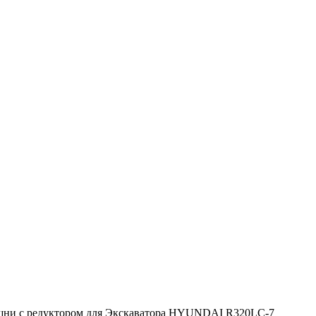
шни с редуктором для Экскаватора HYUNDAI R320LC-7