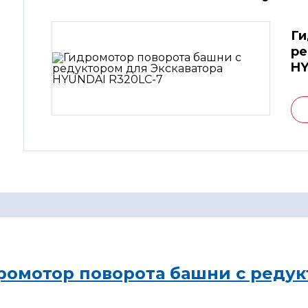
Ги
ре
HY
ромотор поворота башни с редук