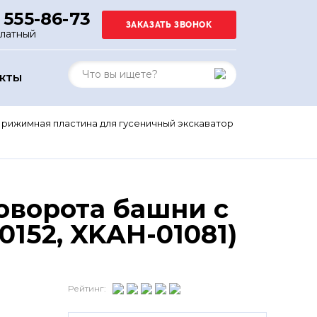
 555-86-73
платный
АКТЫ
рижимная пластина для гусеничный экскаватор
оворота башни с
152, XKAH-01081)
Рейтинг: