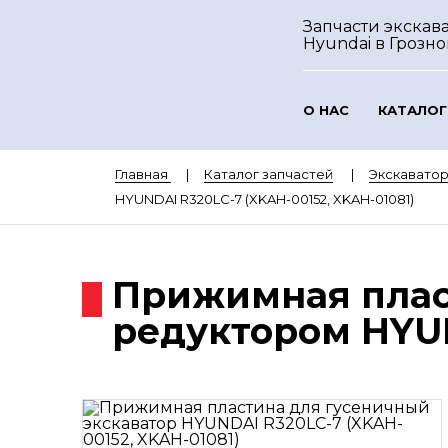
Запчасти экскав
Hyundai
в Грозн
О НАС
КАТАЛОГ
Главная
Каталог запчастей
Экскавато
HYUNDAI R320LC-7 (XKAH-00152, XKAH-01081)
Прижимная плас
редуктором HYUN