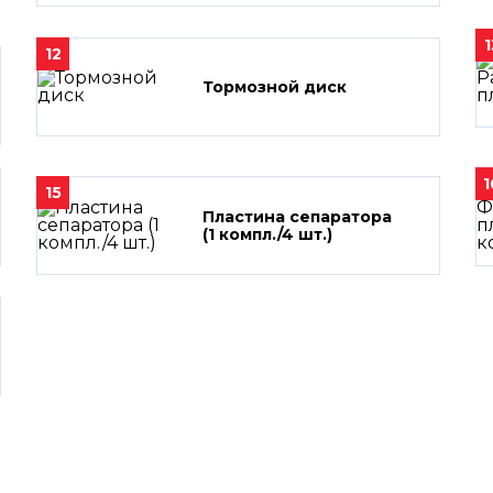
1
12
Тормозной диск
1
15
Пластина сепаратора
(1 компл./4 шт.)