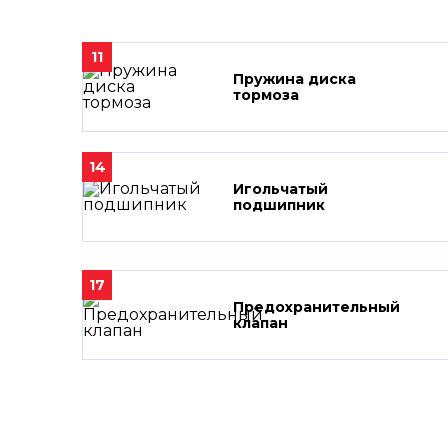
11
Пружина диска
тормоза
14
Игольчатый
подшипник
17
Предохранительный
клапан