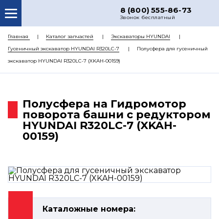
8 (800) 555-86-73
Звонок бесплатный
О НАС
Главная
Каталог запчастей
Экскаваторы HYUNDAI
Гусеничный экскаватор HYUNDAI R320LC-7
Полусфера для гусеничный
КАТАЛОГ ЗАПЧАСТЕЙ
экскаватор HYUNDAI R320LC-7 (XKAH-00159)
РЕМОНТ
ДОСТАВКА
Полусфера на Гидромотор
ЦЕНЫ
поворота башни с редуктором
HYUNDAI R320LC-7 (XKAH-
КОНТАКТЫ
00159)
Каталожные номера: