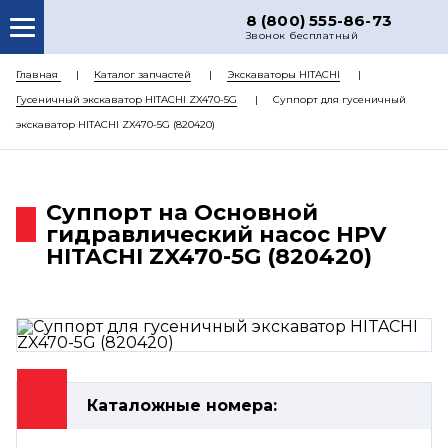
8 (800) 555-86-73
Звонок бесплатный
О НАС
Главная
Каталог запчастей
Экскаваторы HITACHI
Гусеничный экскаватор HITACHI ZX470-5G
Суппорт для гусеничный
КАТАЛОГ ЗАПЧАСТЕЙ
экскаватор HITACHI ZX470-5G (820420)
РЕМОНТ
ДОСТАВКА
Суппорт на Основной
ЦЕНЫ
гидравлический насос HPV
HITACHI ZX470-5G (820420)
КОНТАКТЫ
Каталожные номера: