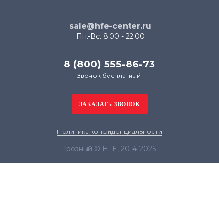
sale@hfe-center.ru
Пн.-Вс. 8:00 - 22:00
8 (800) 555-86-73
Звонок бесплатный
Политика конфиденциальности
Грозный © HFE, 2014-2026
Продолжая использовать наш сайт, вы даёте
согласие на обработку файлов cookie в целях
функционирования сайта и сбора статистики в
соответствии с
политикой конфиденциальности
Я согласен