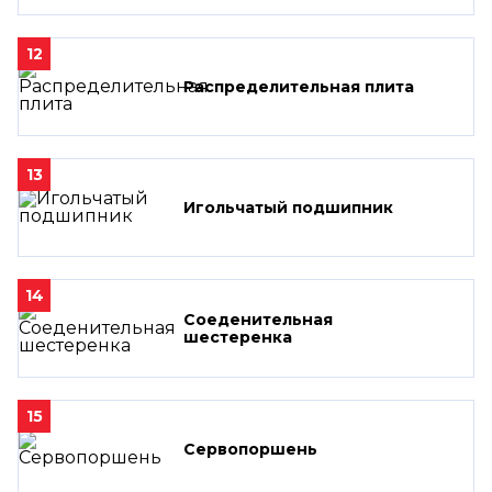
12
Распределительная плита
13
Игольчатый подшипник
14
Соеденительная
шестеренка
15
Сервопоршень