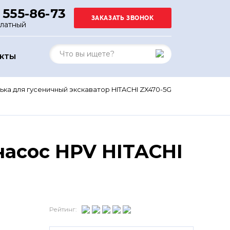
 555-86-73
платный
АКТЫ
ька для гусеничный экскаватор HITACHI ZX470-5G
асос HPV HITACHI
Рейтинг: