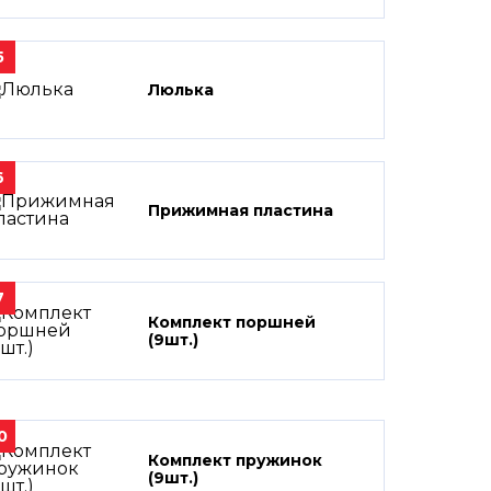
5
Люлька
6
Прижимная пластина
7
Комплект поршней
(9шт.)
0
Комплект пружинок
(9шт.)