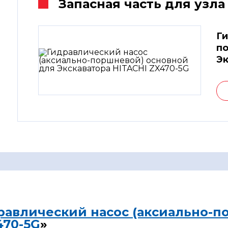
Запасная часть для узла
Ги
по
Эк
равлический насос (аксиально-п
470-5G
»