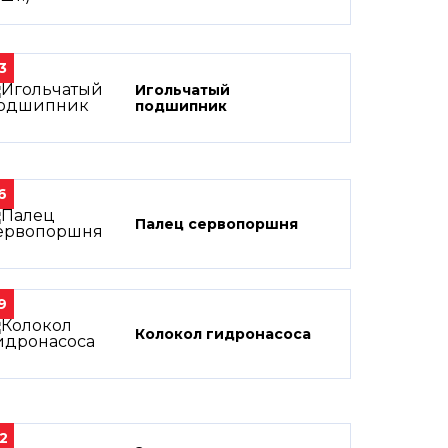
3
Игольчатый
подшипник
6
Палец сервопоршня
9
Колокол гидронасоса
2