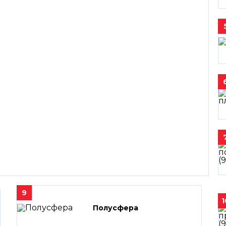
9
1
Полусфера