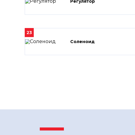
Регулятор
23
Соленоид