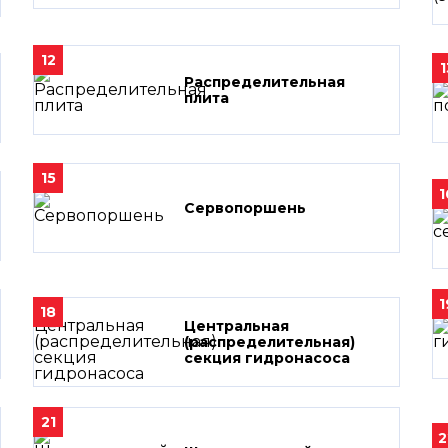
12
1
Распределительная
плита
15
1
Сервопоршень
1
18
Центральная
(распределительная)
секция гидронасоса
21
2