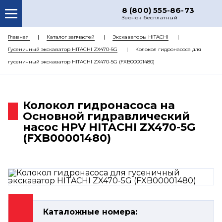
8 (800) 555-86-73
Звонок бесплатный
О НАС
Главная
Каталог запчастей
Экскаваторы HITACHI
Гусеничный экскаватор HITACHI ZX470-5G
Колокол гидронасоса для
КАТАЛОГ ЗАПЧАСТЕЙ
гусеничный экскаватор HITACHI ZX470-5G (FXB00001480)
РЕМОНТ
ДОСТАВКА
Колокол гидронасоса на
ЦЕНЫ
Основной гидравлический
насос HPV HITACHI ZX470-5G
КОНТАКТЫ
(FXB00001480)
Каталожные номера: