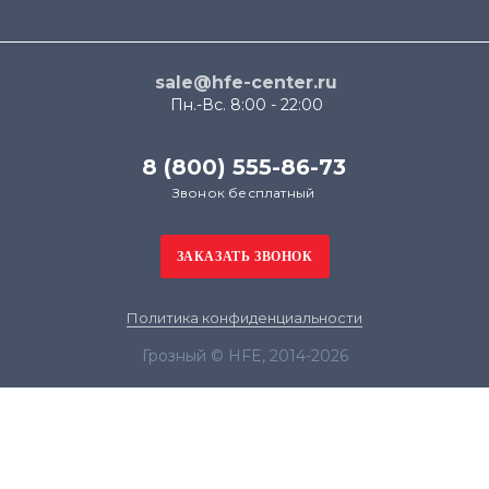
sale@hfe-center.ru
Пн.-Вс. 8:00 - 22:00
8 (800) 555-86-73
Звонок бесплатный
Политика конфиденциальности
Грозный © HFE, 2014-2026
Продолжая использовать наш сайт, вы даёте
согласие на обработку файлов cookie в целях
функционирования сайта и сбора статистики в
соответствии с
политикой конфиденциальности