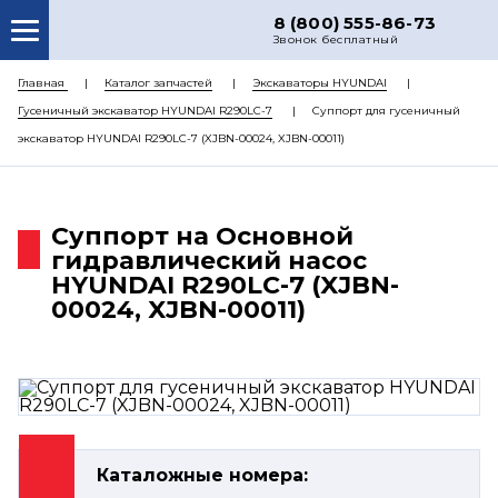
8 (800) 555-86-73
Звонок бесплатный
О НАС
Главная
Каталог запчастей
Экскаваторы HYUNDAI
Гусеничный экскаватор HYUNDAI R290LC-7
Суппорт для гусеничный
КАТАЛОГ ЗАПЧАСТЕЙ
экскаватор HYUNDAI R290LC-7 (XJBN-00024, XJBN-00011)
РЕМОНТ
ДОСТАВКА
Суппорт на Основной
ЦЕНЫ
гидравлический насос
HYUNDAI R290LC-7 (XJBN-
КОНТАКТЫ
00024, XJBN-00011)
Каталожные номера: