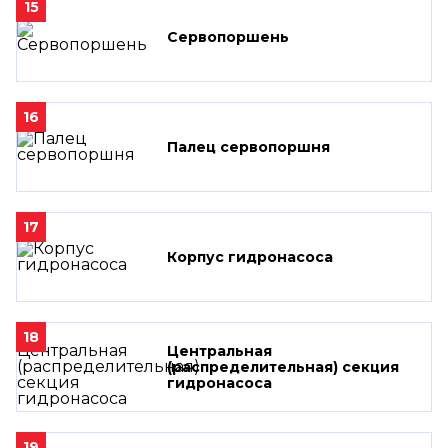
15
Сервопоршень
16
Палец сервопоршня
17
Корпус гидронасоса
18
Центральная
(распределительная) секция
гидронасоса
19