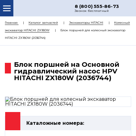
8 (800) 555-86-73
Звонок бесплатный
О НАС
Главная
Каталог запчастей
Экскаваторы HITACHI
Колесный
экскаватор HITACHI ZX180W
Блок поршней для колесный экскаватор
КАТАЛОГ ЗАПЧАСТЕЙ
HITACHI ZX180W (2036744)
РЕМОНТ
ДОСТАВКА
Блок поршней на Основной
ЦЕНЫ
гидравлический насос HPV
HITACHI ZX180W (2036744)
КОНТАКТЫ
Каталожные номера: