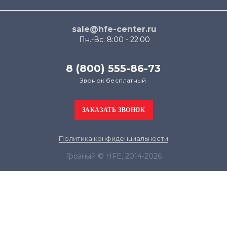
sale@hfe-center.ru
Пн.-Вс. 8:00 - 22:00
8 (800) 555-86-73
Звонок бесплатный
Политика конфиденциальности
Грозный © HFE, 2014-2026
Продолжая использовать наш сайт, вы даёте
согласие на обработку файлов cookie в целях
функционирования сайта и сбора статистики в
соответствии с
политикой конфиденциальности
Я согласен