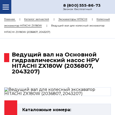
8 (800) 555-86-73
Звонок бесплатный
О НАС
Главная
Каталог запчастей
Экскаваторы HITACHI
Колесный
экскаватор HITACHI ZX180W
Ведущий вал для колесный экскаватор
КАТАЛОГ ЗАПЧАСТЕЙ
HITACHI ZX180W (2036807, 2043207)
РЕМОНТ
ДОСТАВКА
Ведущий вал на Основной
ЦЕНЫ
гидравлический насос HPV
HITACHI ZX180W (2036807,
КОНТАКТЫ
2043207)
Каталожные номера: