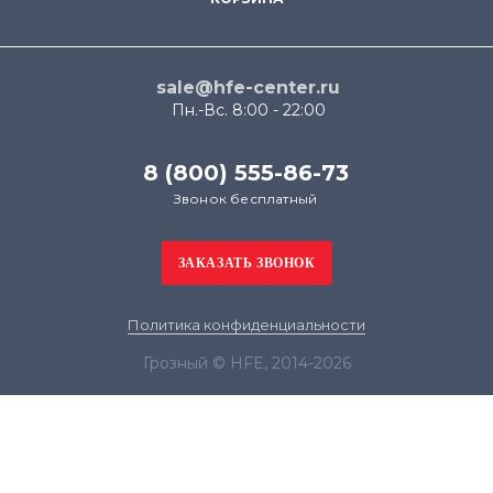
sale@hfe-center.ru
Пн.-Вс. 8:00 - 22:00
8 (800) 555-86-73
Звонок бесплатный
Политика конфиденциальности
Грозный © HFE, 2014-2026
Продолжая использовать наш сайт, вы даёте
согласие на обработку файлов cookie в целях
функционирования сайта и сбора статистики в
соответствии с
политикой конфиденциальности