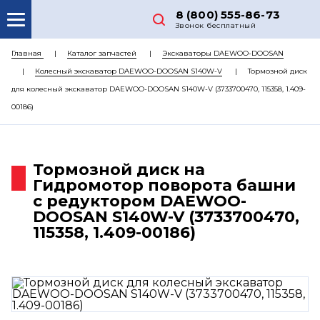
8 (800) 555-86-73
Звонок бесплатный
О НАС
Главная
Каталог запчастей
Экскаваторы DAEWOO-DOOSAN
Колесный экскаватор DAEWOO-DOOSAN S140W-V
Тормозной диск
КАТАЛОГ ЗАПЧАСТЕЙ
для колесный экскаватор DAEWOO-DOOSAN S140W-V (3733700470, 115358, 1.409-
РЕМОНТ
00186)
ДОСТАВКА
ЦЕНЫ
Тормозной диск на
Гидромотор поворота башни
КОНТАКТЫ
с редуктором DAEWOO-
DOOSAN S140W-V (3733700470,
115358, 1.409-00186)