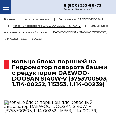
8 (800) 555-86-73
Звонок бесплатный
О НАС
Главная
Каталог запчастей
Экскаваторы DAEWOO-DOOSAN
Колесный экскаватор DAEWOO-DOOSAN S140W-V
Кольцо блока
КАТАЛОГ ЗАПЧАСТЕЙ
поршней для колесный экскаватор DAEWOO-DOOSAN S140W-V (3753700503,
РЕМОНТ
1.114-00252, 115353, 1.114-00239)
ДОСТАВКА
ЦЕНЫ
Кольцо блока поршней на
Гидромотор поворота башни
КОНТАКТЫ
с редуктором DAEWOO-
DOOSAN S140W-V (3753700503,
1.114-00252, 115353, 1.114-00239)