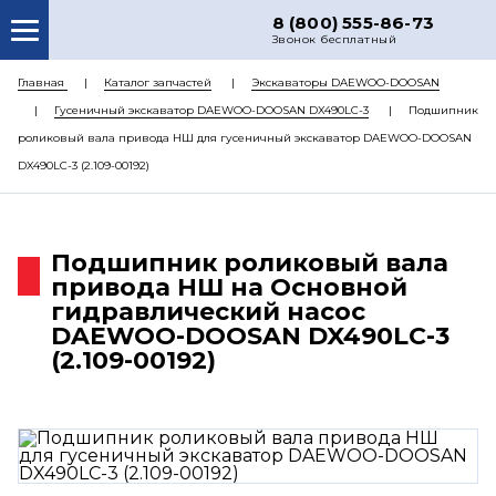
8 (800) 555-86-73
Звонок бесплатный
О НАС
Главная
Каталог запчастей
Экскаваторы DAEWOO-DOOSAN
Гусеничный экскаватор DAEWOO-DOOSAN DX490LC-3
Подшипник
КАТАЛОГ ЗАПЧАСТЕЙ
роликовый вала привода НШ для гусеничный экскаватор DAEWOO-DOOSAN
РЕМОНТ
DX490LC-3 (2.109-00192)
ДОСТАВКА
ЦЕНЫ
Подшипник роликовый вала
привода НШ на Основной
КОНТАКТЫ
гидравлический насос
DAEWOO-DOOSAN DX490LC-3
(2.109-00192)