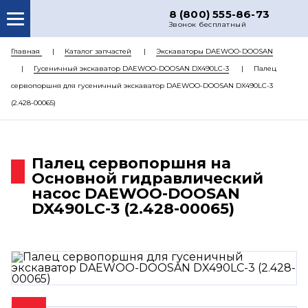
8 (800) 555-86-73
Звонок бесплатный
О НАС
Главная
Каталог запчастей
Экскаваторы DAEWOO-DOOSAN
Гусеничный экскаватор DAEWOO-DOOSAN DX490LC-3
Палец
КАТАЛОГ ЗАПЧАСТЕЙ
сервопоршня для гусеничный экскаватор DAEWOO-DOOSAN DX490LC-3
РЕМОНТ
(2.428-00065)
ДОСТАВКА
ЦЕНЫ
Палец сервопоршня на
Основной гидравлический
КОНТАКТЫ
насос DAEWOO-DOOSAN
DX490LC-3 (2.428-00065)