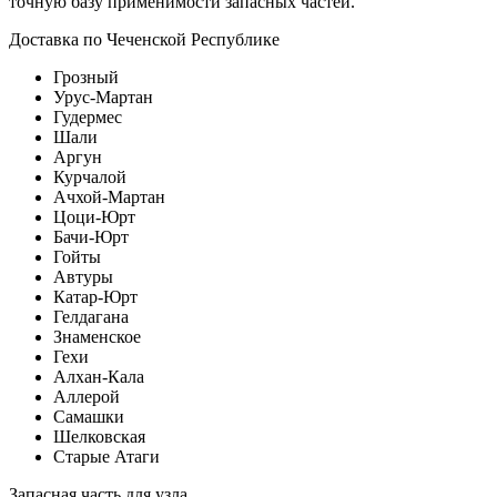
точную базу применимости запасных частей.
Доставка по Чеченской Республике
Грозный
Урус-Мартан
Гудермес
Шали
Аргун
Курчалой
Ачхой-Мартан
Цоци-Юрт
Бачи-Юрт
Гойты
Автуры
Катар-Юрт
Гелдагана
Знаменское
Гехи
Алхан-Кала
Аллерой
Самашки
Шелковская
Старые Атаги
Запасная часть для узла