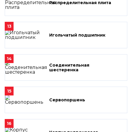
Распределительная плита
13
Игольчатый подшипник
14
Соеденительная
шестеренка
15
Сервопоршень
16