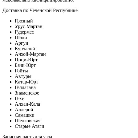
Доставка по Чеченской Республике
Грозный
Урус-Мартан
Гудермес
Шали
Аргун
Курчалой
Ачхой-Мартан
Цоци-Юрт
Бачи-Юрт
Гойты
Автуры
Катар-Юрт
Гелдагана
Знаменское
Гехи
Алхан-Кала
Аллерой
Самашки
Шелковская
Старые Атаги
Запасная часть для узла