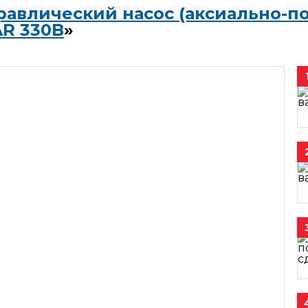
равлический насос (аксиально-п
AR 330B
»