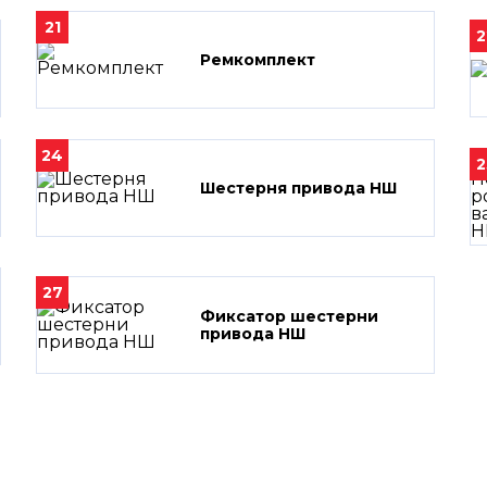
21
2
Ремкомплект
24
2
Шестерня привода НШ
27
Фиксатор шестерни
привода НШ