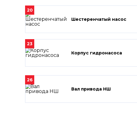
20
Шестеренчатый насос
23
Корпус гидронасоса
26
Вал привода НШ