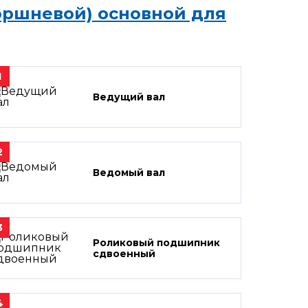
оршневой) основной для
1
Ведущий вал
2
Ведомый вал
3
Роликовый подшипник
сдвоенный
4