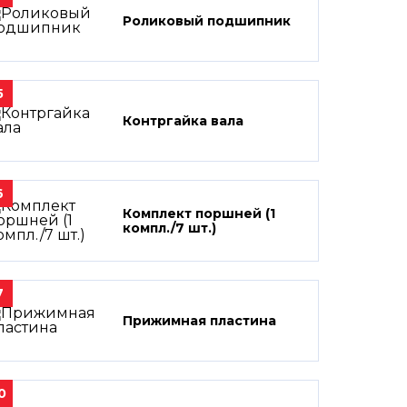
Роликовый подшипник
5
Контргайка вала
6
Комплект поршней (1
компл./7 шт.)
7
Прижимная пластина
0