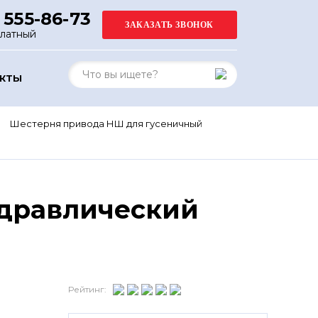
 555-86-73
платный
АКТЫ
Шестерня привода НШ для гусеничный
идравлический
Рейтинг: