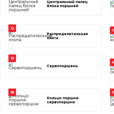
Центральный палец
блока поршней
12
1
Распределительная
плита
15
1
Сервопоршень
18
1
Кольцо поршня
сервопоршня