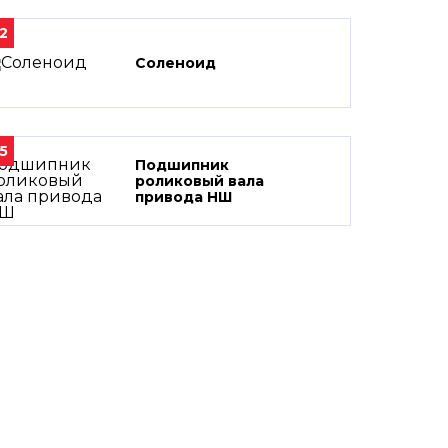
2
Соленоид
5
Подшипник
роликовый вала
привода НШ