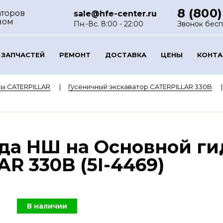
8 (800)
аторов
sale@hfe-center.ru
ном
Пн.-Вс. 8:00 - 22:00
Звонок бес
 ЗАПЧАСТЕЙ
РЕМОНТ
ДОСТАВКА
ЦЕНЫ
КОНТ
ы CATERPILLAR
Гусеничный экскаватор CATERPILLAR 330B
да НШ на Основной г
R 330B (5I-4469)
В наличии