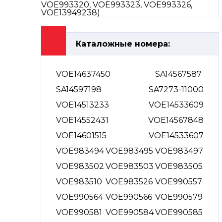
Каталожные номера:
VOE14637450
SA14567587
SA14597198
SA7273-11000
VOE14513233
VOE14533609
VOE14552431
VOE14567848
VOE14601515
VOE14533607
VOE983494
VOE983495
VOE983497
VOE983502
VOE983503
VOE983505
VOE983510
VOE983526
VOE990557
VOE990564
VOE990566
VOE990579
VOE990581
VOE990584
VOE990585