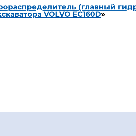
рораспределитель (главный гид
кскаватора VOLVO EC160D
»