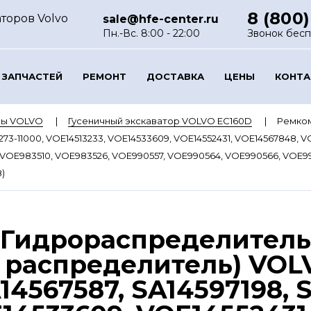
8 (800)
торов Volvo
sale@hfe-center.ru
Пн.-Вс. 8:00 - 22:00
Звонок бес
 ЗАПЧАСТЕЙ
РЕМОНТ
ДОСТАВКА
ЦЕНЫ
КОНТ
ры VOLVO
Гусеничный экскаватор VOLVO EC160D
Ремком
7273-11000, VOE14513233, VOE14533609, VOE14552431, VOE14567848, 
VOE983510, VOE983526, VOE990557, VOE990564, VOE990566, VOE99
)
 Гидрораспределитель
 распределитель) VOL
14567587, SA14597198, S