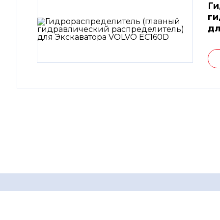
Ги
ги
дл