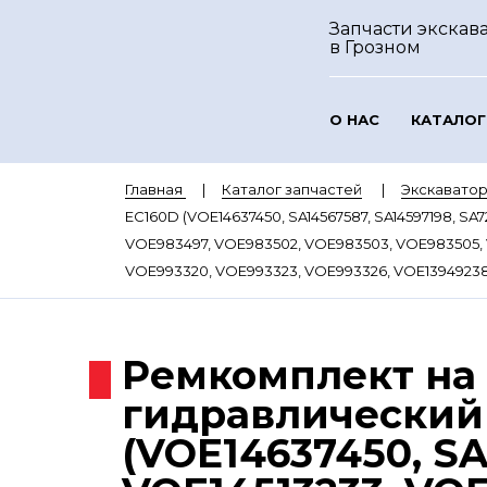
Запчасти экскава
в Грозном
О НАС
КАТАЛОГ
Главная
Каталог запчастей
Экскавато
EC160D (VOE14637450, SA14567587, SA14597198, SA
VOE983497, VOE983502, VOE983503, VOE983505, 
VOE993320, VOE993323, VOE993326, VOE13949238
Ремкомплект на
гидравлический
(VOE14637450, SA