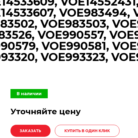
14533609, VOE14552431
E14533607, VOE983494, 
83502, VOE983503, VOE
83526, VOE990557, VOE
90579, VOE990581, VOE
93320, VOE993323, VOE
В наличии
Уточняйте цену
КУПИТЬ В ОДИН КЛИК