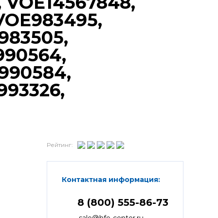
, VOE14567848,
VOE983495,
983505,
990564,
990584,
993326,
Рейтинг:
Контактная информация:
8 (800) 555-86-73
sale@hfe-center.ru