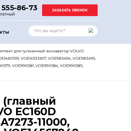
 555-86-73
платный
АКТЫ
плект для гусеничный экскаватор VOLVO
VOE14601515, VOE14533607, VOE983494, VOE983495,
0579, VOE990581, VOE990584, VOE990585,
 (главный
VO EC160D
A7273-11000,