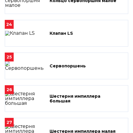
Кольцо сервопоршня малое
24
Клапан LS
25
Сервопоршень
26
Шестерня импиллера
большая
27
Шестерня импиллера малая