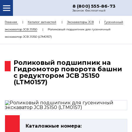
8 (800) 555-86-73
Звонок бесплатный
О НАС
Главная
Каталог запчастей
Экскаваторы JCB
Гусеничный
экскаватор JCB JS150
Роликовый подшипник для гусеничный
КАТАЛОГ ЗАПЧАСТЕЙ
экскаватор JCB JS150 (LTM0157)
РЕМОНТ
ДОСТАВКА
Роликовый подшипник на
ЦЕНЫ
Гидромотор поворота башни
с редуктором JCB JS150
КОНТАКТЫ
(LTM0157)
Каталожные номера: