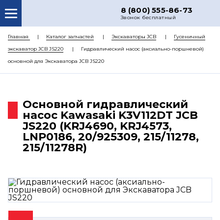
8 (800) 555-86-73
Звонок бесплатный
О НАС
Главная
Каталог запчастей
Экскаваторы JCB
Гусеничный
экскаватор JCB JS220
Гидравлический насос (аксиально-поршневой)
КАТАЛОГ ЗАПЧАСТЕЙ
основной для Экскаватора JCB JS220
РЕМОНТ
ДОСТАВКА
Основной гидравлический
ЦЕНЫ
насос Kawasaki K3V112DT JCB
JS220 (KRJ4690, KRJ4573,
КОНТАКТЫ
LNP0186, 20/925309, 215/11278,
215/11278R)