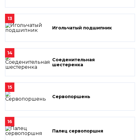
13
Игольчатый подшипник
14
Соеденительная
шестеренка
15
Сервопоршень
16
Палец сервопоршня