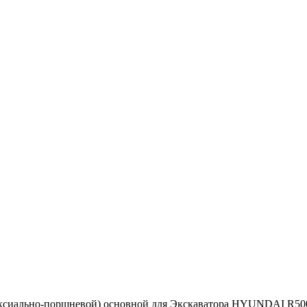
аксиально-поршневой) основной для Экскаватора HYUNDAI R5