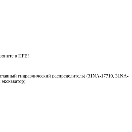
звоните в HFE!
 (главный гидравлический распределитель) (31NA-17710, 31NA-
экскаватор).