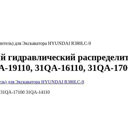
елитель) для Экскаватора HYUNDAI R380LC-9
ый гидравлический распредел
A-19110, 31QA-16110, 31QA-170
31QA-17100
31QA-14110