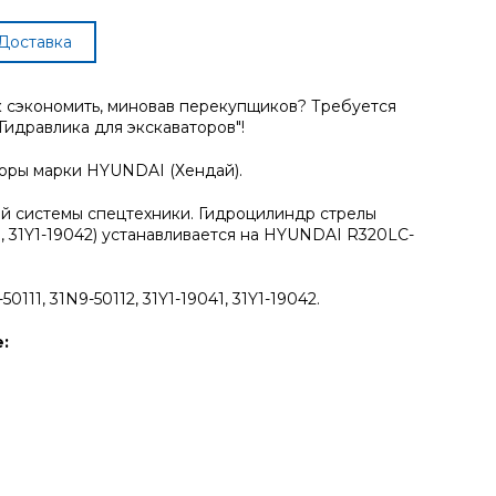
Доставка
к сэкономить, миновав перекупщиков? Требуется
Гидравлика для экскаваторов"!
торы марки HYUNDAI (Хендай).
ой системы спецтехники. Гидроцилиндр стрелы
041, 31Y1-19042) устанавливается на HYUNDAI R320LC-
111, 31N9-50112, 31Y1-19041, 31Y1-19042.
: