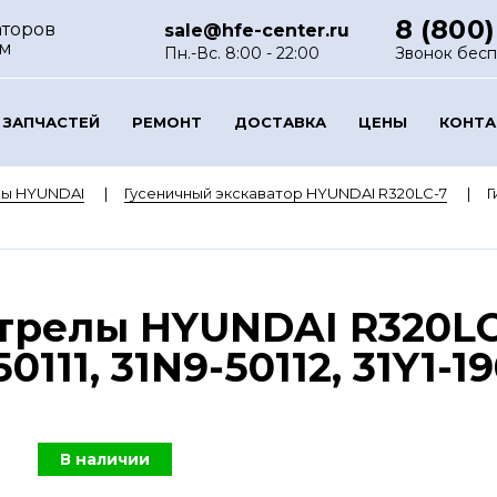
8 (800)
аторов
sale@hfe-center.ru
ом
Пн.-Вс. 8:00 - 22:00
Звонок бес
 ЗАПЧАСТЕЙ
РЕМОНТ
ДОСТАВКА
ЦЕНЫ
КОНТ
ры HYUNDAI
Гусеничный экскаватор HYUNDAI R320LC-7
Г
релы HYUNDAI R320LC-7
0111, 31N9-50112, 31Y1-19
В наличии