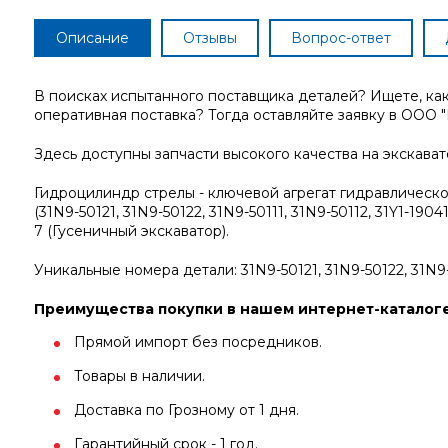
Описание
Отзывы
Вопрос-ответ
В поисках испытанного поставщика деталей? Ищете, ка
оперативная поставка? Тогда оставляйте заявку в ООО "
Здесь доступны запчасти высокого качества на экскава
Гидроцилиндр стрелы - ключевой агрегат гидравлическ
(31N9-50121, 31N9-50122, 31N9-50111, 31N9-50112, 31Y1-19
7 (Гусеничный экскаватор).
Уникальные номера детали: 31N9-50121, 31N9-50122, 31N9-50
Преимущества покупки в нашем интернет-каталоге
Прямой импорт без посредников.
Товары в наличии.
Доставка по Грозному от 1 дня.
Гарантийный срок - 1 год.