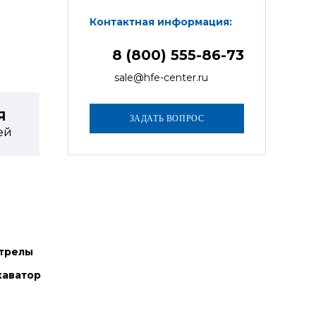
Контактная информация:
8 (800) 555-86-73
sale@hfe-center.ru
Я
ей
трелы
каватор