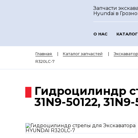
Запчасти экскав
Hyundai
в Грозн
О НАС
КАТАЛОГ
Главная
Каталог запчастей
Экскавато
R320LC-7
Гидроцилиндр ст
31N9-50122, 31N9-5