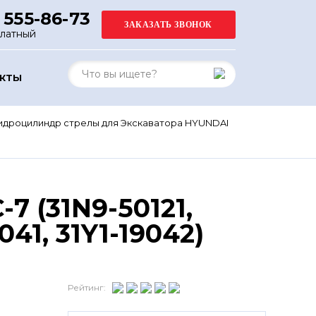
 555-86-73
платный
АКТЫ
идроцилиндр стрелы для Экскаватора HYUNDAI
 (31N9-50121,
041, 31Y1-19042)
Рейтинг: