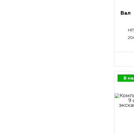
Вал
HI
20
В н