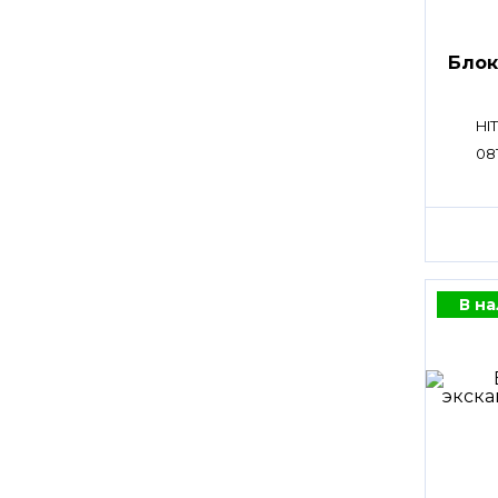
Блок
HI
08
В н