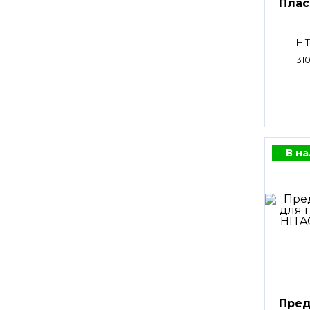
Плас
HI
31
В н
Пред