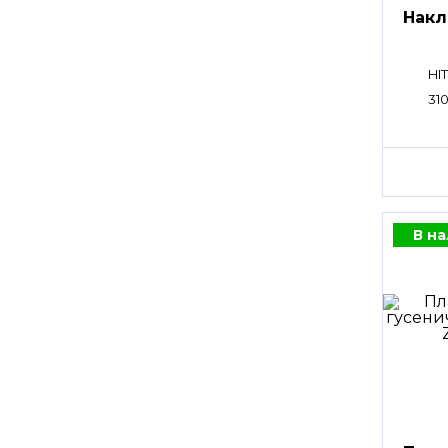
Накл
HI
31
В н