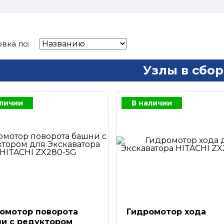
вка по:
Узлы в сбор
аличии
В наличии
омотор поворота
Гидромотор хода
и с редуктором