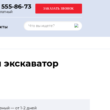
 555-86-73
платный
АКТЫ
 экскаватор
зный — от 1-2 дней