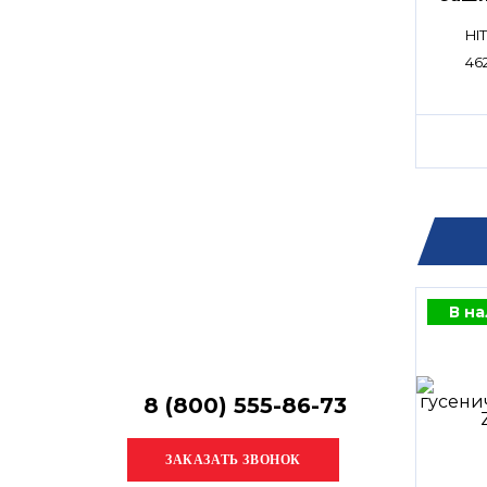
Остались
вопросы?
HI
Получите консультацию
462
специалиста!
В н
8 (800) 555-86-73