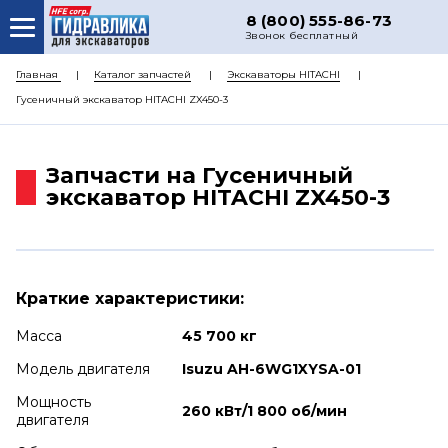
8 (800) 555-86-73
Звонок бесплатный
О НАС
Главная
Каталог запчастей
Экскаваторы HITACHI
Гусеничный экскаватор HITACHI ZX450-3
КАТАЛОГ ЗАПЧАСТЕЙ
РЕМОНТ
Запчасти на Гусеничный
ДОСТАВКА
экскаватор HITACHI ZX450-3
ЦЕНЫ
КОНТАКТЫ
Краткие характеристики:
Масса
45 700 кг
Модель двигателя
Isuzu AH-6WG1XYSA-01
Мощность
260 кВт/1 800 об/мин
двигателя