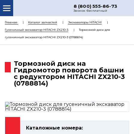
8 (800) 555-86-73
Звонок бесплатный
О НАС
Главная
Каталог запчастей
Экскаваторы HITACHI
Гусеничный экскаватор HITACHI ZX210-3
Тормозной диск для
КАТАЛОГ ЗАПЧАСТЕЙ
гусеничный экскаватор HITACHI ZX210-3 (0788814)
РЕМОНТ
ДОСТАВКА
Тормозной диск на
ЦЕНЫ
Гидромотор поворота башни
с редуктором HITACHI ZX210-3
КОНТАКТЫ
(0788814)
Каталожные номера: