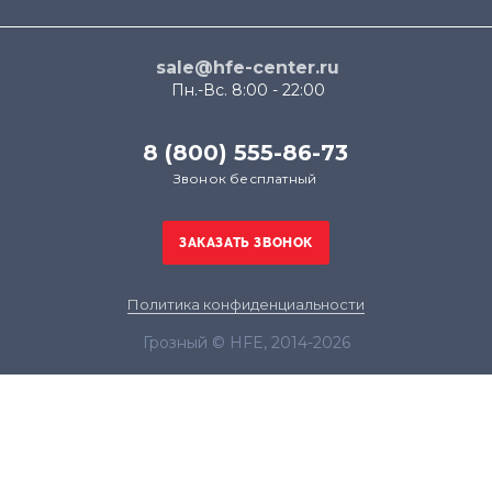
sale@hfe-center.ru
Пн.-Вс. 8:00 - 22:00
8 (800) 555-86-73
Звонок бесплатный
Политика конфиденциальности
Грозный © HFE, 2014-2026
Продолжая использовать наш сайт, вы даёте
согласие на обработку файлов cookie в целях
функционирования сайта и сбора статистики в
соответствии с
политикой конфиденциальности
Я согласен