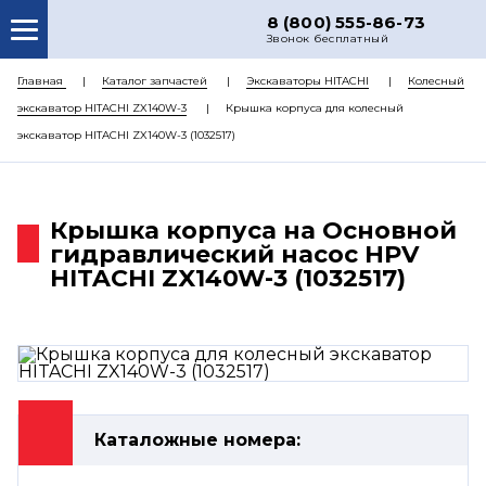
8 (800) 555-86-73
Звонок бесплатный
О НАС
Главная
Каталог запчастей
Экскаваторы HITACHI
Колесный
экскаватор HITACHI ZX140W-3
Крышка корпуса для колесный
КАТАЛОГ ЗАПЧАСТЕЙ
экскаватор HITACHI ZX140W-3 (1032517)
РЕМОНТ
ДОСТАВКА
Крышка корпуса на Основной
ЦЕНЫ
гидравлический насос HPV
HITACHI ZX140W-3 (1032517)
КОНТАКТЫ
Каталожные номера: