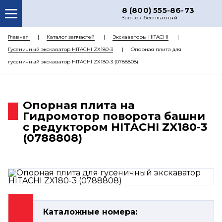
8 (800) 555-86-73
Звонок бесплатный
О НАС
Главная
Каталог запчастей
Экскаваторы HITACHI
Гусеничный экскаватор HITACHI ZX180-3
Опорная плита для
КАТАЛОГ ЗАПЧАСТЕЙ
гусеничный экскаватор HITACHI ZX180-3 (0788808)
РЕМОНТ
ДОСТАВКА
Опорная плита на
ЦЕНЫ
Гидромотор поворота башни
с редуктором HITACHI ZX180-3
КОНТАКТЫ
(0788808)
Каталожные номера: