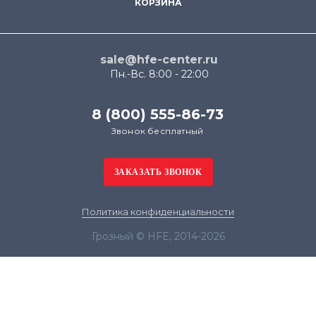
КОРЗИНА
sale@hfe-center.ru
Пн.-Вс. 8:00 - 22:00
8 (800) 555-86-73
Звонок бесплатный
Политика конфиденциальности
Грозный © HFE, 2014-2026
Продолжая использовать наш сайт, вы даёте
согласие на обработку файлов cookie в целях
функционирования сайта и сбора статистики в
соответствии с
политикой конфиденциальности