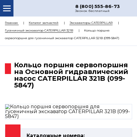
8 (800) 555-86-73
Звонок бесплатный
О НАС
Главная
Каталог запчастей
Экскаваторы CATERPILLAR
Гусеничный экскаватор CATERPILLAR 321B
Кольцо поршня
КАТАЛОГ ЗАПЧАСТЕЙ
сервопоршня для гусеничный экскаватор CATERPILLAR 321B (099-5847)
РЕМОНТ
ДОСТАВКА
Кольцо поршня сервопоршня
ЦЕНЫ
на Основной гидравлический
насос CATERPILLAR 321B (099-
КОНТАКТЫ
5847)
Каталожные номера: