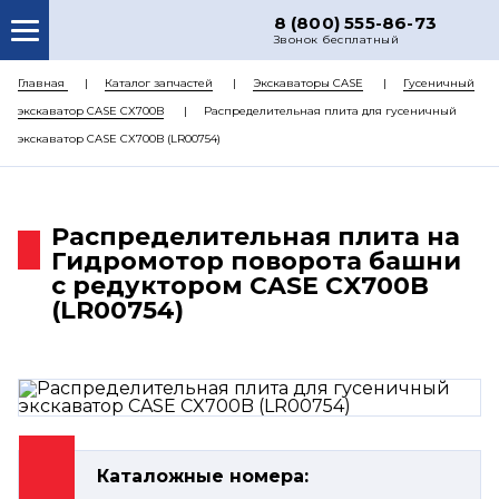
8 (800) 555-86-73
Звонок бесплатный
О НАС
Главная
Каталог запчастей
Экскаваторы CASE
Гусеничный
экскаватор CASE CX700B
Распределительная плита для гусеничный
КАТАЛОГ ЗАПЧАСТЕЙ
экскаватор CASE CX700B (LR00754)
РЕМОНТ
ДОСТАВКА
Распределительная плита на
ЦЕНЫ
Гидромотор поворота башни
с редуктором CASE CX700B
КОНТАКТЫ
(LR00754)
Каталожные номера: