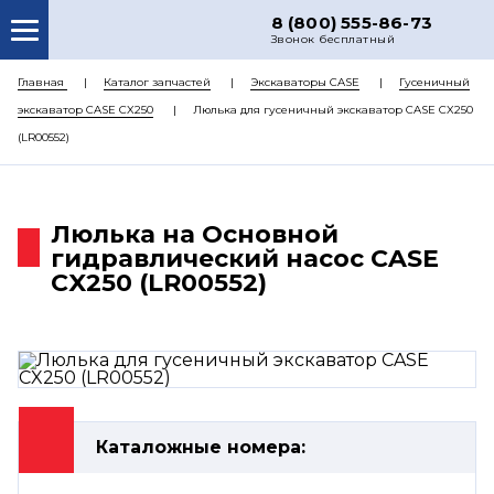
8 (800) 555-86-73
Звонок бесплатный
О НАС
Главная
Каталог запчастей
Экскаваторы CASE
Гусеничный
экскаватор CASE CX250
Люлька для гусеничный экскаватор CASE CX250
КАТАЛОГ ЗАПЧАСТЕЙ
(LR00552)
РЕМОНТ
ДОСТАВКА
Люлька на Основной
ЦЕНЫ
гидравлический насос CASE
CX250 (LR00552)
КОНТАКТЫ
Каталожные номера: