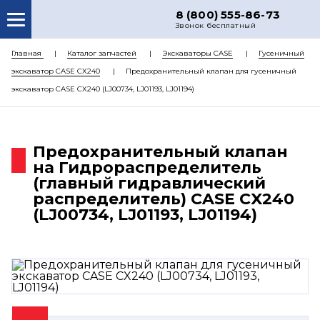
8 (800) 555-86-73
Звонок бесплатный
О НАС
Главная
Каталог запчастей
Экскаваторы CASE
Гусеничный
экскаватор CASE CX240
Предохранительный клапан для гусеничный
КАТАЛОГ ЗАПЧАСТЕЙ
экскаватор CASE CX240 (LJ00734, LJ01193, LJ01194)
РЕМОНТ
ДОСТАВКА
Предохранительный клапан
ЦЕНЫ
на Гидрораспределитель
(главный гидравлический
КОНТАКТЫ
распределитель) CASE CX240
(LJ00734, LJ01193, LJ01194)