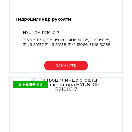
Гидроцилиндр рукояти
HYUNDAI R210LC-7
31N6-50130, 31Y1-15060, 31N6-50135, 31Y1-15065,
31N6-50137, 31N6-50138, 31Y1-15066, 31N6-50138,
31N6-50139, 31Y1-15067, 31Y1-44620, 31N6-56100,
31Y1-14890
Уточняйте цену
В наличии