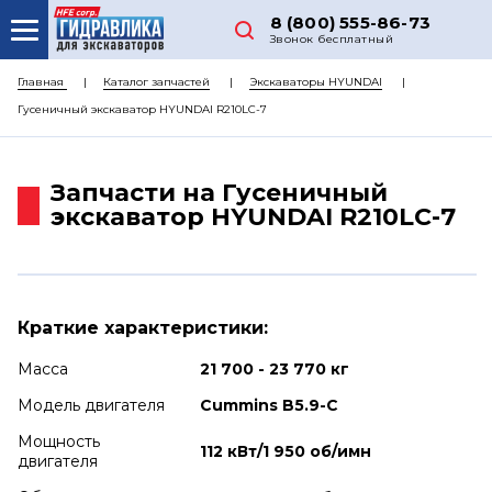
8 (800) 555-86-73
Звонок бесплатный
О НАС
Главная
Каталог запчастей
Экскаваторы HYUNDAI
Гусеничный экскаватор HYUNDAI R210LC-7
КАТАЛОГ ЗАПЧАСТЕЙ
РЕМОНТ
Запчасти на Гусеничный
ДОСТАВКА
экскаватор HYUNDAI R210LC-7
ЦЕНЫ
КОНТАКТЫ
Краткие характеристики:
Масса
21 700 - 23 770 кг
Модель двигателя
Cummins B5.9-C
Мощность
112 кВт/1 950 об/имн
двигателя