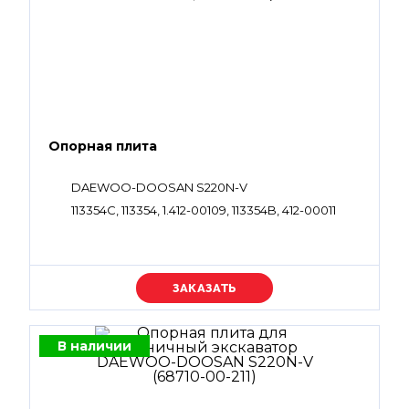
Опорная плита
DAEWOO-DOOSAN S220N-V
113354C, 113354, 1.412-00109, 113354B, 412-00011
Уточняйте цену
В наличии