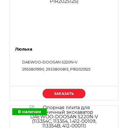
Люлька
DAEWOO-DOOSAN S220N-V
2953801990, 2933800813, P1R2025125
Уточняйте цену
В наличии