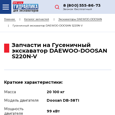
8 (800) 555-86-73
Звонок бесплатный
О НАС
Главная
Каталог запчастей
Экскаваторы DAEWOO-DOOSAN
Гусеничный экскаватор DAEWOO-DOOSAN S220N-V
КАТАЛОГ ЗАПЧАСТЕЙ
РЕМОНТ
Запчасти на Гусеничный
ДОСТАВКА
экскаватор DAEWOO-DOOSAN
S220N-V
ЦЕНЫ
КОНТАКТЫ
Краткие характеристики:
Масса
20 100 кг
Модель двигателя
Doosan DB-58TI
Мощность
99 кВт
двигателя