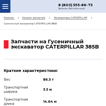
8 (800) 555-86-73
Звонок бесплатный
О НАС
Главная
Каталог запчастей
Экскаваторы CATERPILLAR
Гусеничный экскаватор CATERPILLAR 385B
КАТАЛОГ ЗАПЧАСТЕЙ
РЕМОНТ
Запчасти на Гусеничный
ДОСТАВКА
экскаватор CATERPILLAR 385B
ЦЕНЫ
КОНТАКТЫ
Краткие характеристики:
Вес
86.5 т
Транспортная
3.5 м
ширина
Транспортная
14.64 м
длина