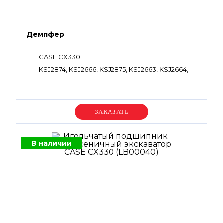
Демпфер
CASE CX330
KSJ2874, KSJ2666, KSJ2875, KSJ2663, KSJ2664,
Уточняйте цену
В наличии