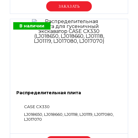
Уточняйте цену
В наличии
Распределительная плита
CASE CX330
LJ018650, LJ018660, LJ01118, LJ01119, LJ017080,
LJ017070