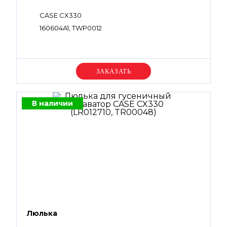
CASE CX330
160604A1, TWP0012
Уточняйте цену
В наличии
Люлька