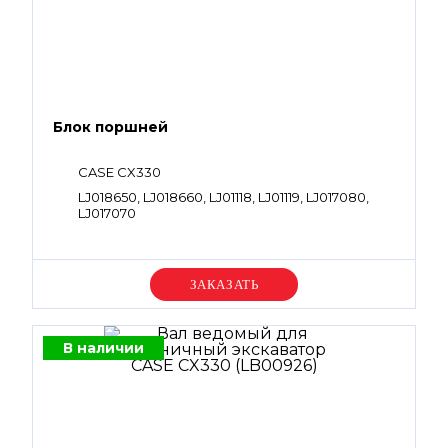
Блок поршней
CASE CX330
LJ018650, LJ018660, LJ01118, LJ01119, LJ017080,
LJ017070
Уточняйте цену
В наличии