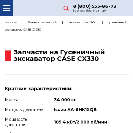
8 (800) 555-86-73
Звонок бесплатный
О НАС
Главная
Каталог запчастей
Экскаваторы CASE
Гусеничный
экскаватор CASE CX330
КАТАЛОГ ЗАПЧАСТЕЙ
РЕМОНТ
Запчасти на Гусеничный
ДОСТАВКА
экскаватор CASE CX330
ЦЕНЫ
КОНТАКТЫ
Краткие характеристики:
Масса
34 000 кг
Модель двигателя
Isuzu AA-6HK1XQB
Мощность
185,4 кВт/2 000 об/мин
двигателя