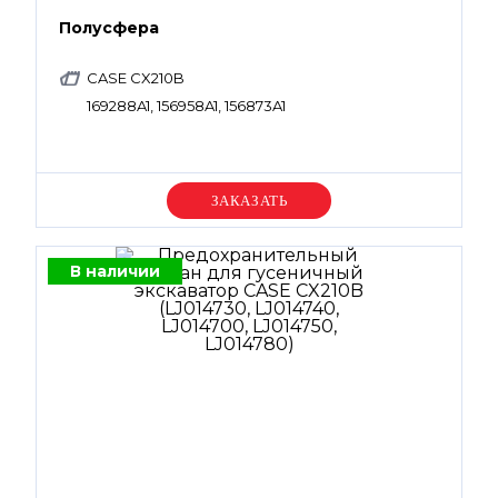
Полусфера
CASE CX210B
169288A1, 156958A1, 156873A1
Уточняйте цену
В наличии