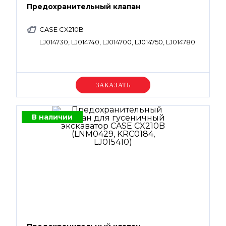
Предохранительный клапан
CASE CX210B
LJ014730, LJ014740, LJ014700, LJ014750, LJ014780
Уточняйте цену
В наличии