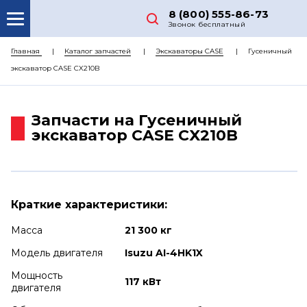
8 (800) 555-86-73
Звонок бесплатный
О НАС
Главная
Каталог запчастей
Экскаваторы CASE
Гусеничный
экскаватор CASE CX210B
КАТАЛОГ ЗАПЧАСТЕЙ
РЕМОНТ
Запчасти на Гусеничный
ДОСТАВКА
экскаватор CASE CX210B
ЦЕНЫ
КОНТАКТЫ
Краткие характеристики:
Масса
21 300 кг
Модель двигателя
Isuzu AI-4HK1X
Мощность
117 кВт
двигателя