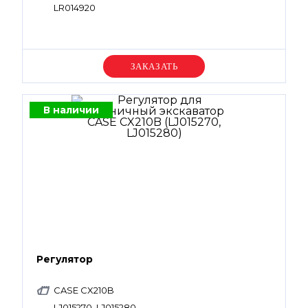
LR014920
Уточняйте цену
В наличии
Регулятор
CASE CX210B
LJ015270, LJ015280