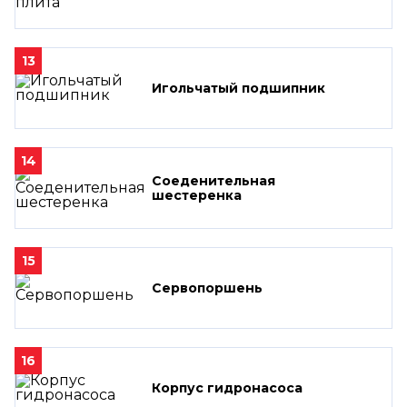
13
Игольчатый подшипник
14
Соеденительная
шестеренка
15
Сервопоршень
16
Корпус гидронасоса