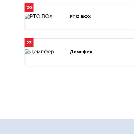
20
PTO BOX
23
Демпфер