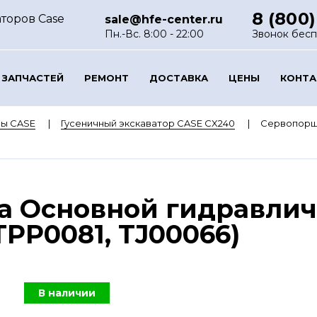
8 (800)
торов Case
sale@hfe-center.ru
Пн.-Вс. 8:00 - 22:00
Звонок бес
 ЗАПЧАСТЕЙ
РЕМОНТ
ДОСТАВКА
ЦЕНЫ
КОНТ
ры CASE
Гусеничный экскаватор CASE CX240
Сервопорше
а Основной гидравлич
 TPP0081, TJ00066)
В наличии