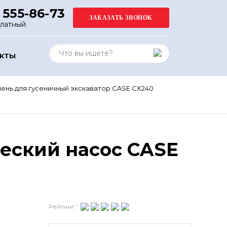
 555-86-73
платный
АКТЫ
нь для гусеничный экскаватор CASE CX240
еский насос CASE
Рейтинг: