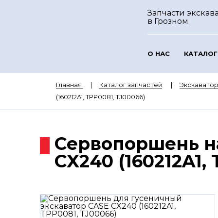
Запчасти экскава
в Грозном
О НАС
КАТАЛОГ
Главная
Каталог запчастей
Экскавато
(160212A1, TPP0081, TJ00066)
Сервопоршень н
CX240 (160212A1,