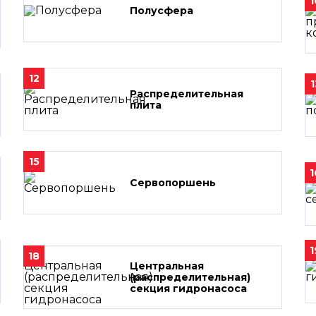
1
Полусфера
12
1
Распределительная
плита
15
1
Сервопоршень
1
18
Центральная
(распределительная)
секция гидронасоса